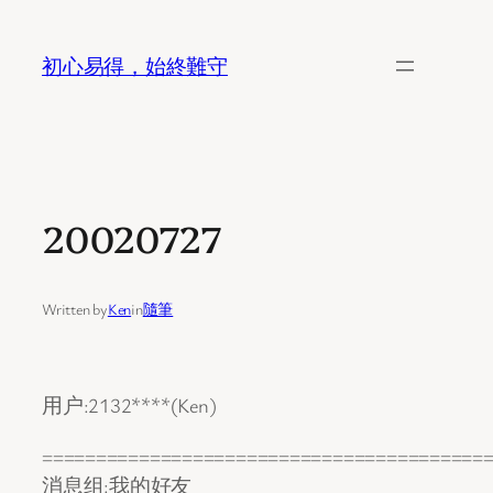
Skip
to
初心易得，始終難守
content
20020727
Written by
Ken
in
隨筆
用户:2132****(Ken)
=========================================
消息组:我的好友