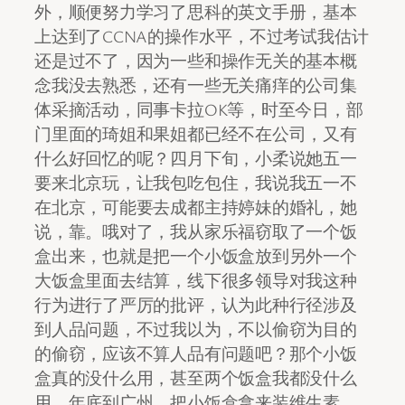
外，顺便努力学习了思科的英文手册，基本
上达到了CCNA的操作水平，不过考试我估计
还是过不了，因为一些和操作无关的基本概
念我没去熟悉，还有一些无关痛痒的公司集
体采摘活动，同事卡拉OK等，时至今日，部
门里面的琦姐和果姐都已经不在公司，又有
什么好回忆的呢？四月下旬，小柔说她五一
要来北京玩，让我包吃包住，我说我五一不
在北京，可能要去成都主持婷妹的婚礼，她
说，靠。哦对了，我从家乐福窃取了一个饭
盒出来，也就是把一个小饭盒放到另外一个
大饭盒里面去结算，线下很多领导对我这种
行为进行了严厉的批评，认为此种行径涉及
到人品问题，不过我以为，不以偷窃为目的
的偷窃，应该不算人品有问题吧？那个小饭
盒真的没什么用，甚至两个饭盒我都没什么
用，年底到广州，把小饭盒拿来装维生素