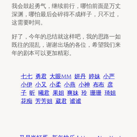
我会鼓起勇气，继续前行，哪怕前面是万丈
深渊，哪怕最后会碎得不成样子，只不过，
这需要时间。
好了，今年的总结就这样吧，我的思路一如
既往的混乱，谢谢出场的各位，希望我们来
年的剧本可以更加精彩。
七七
勇君
大眼MM
妍丹
婷妹
小严
小伊
小又
小柔
小燕
小神
布布
彦
子
昕
曦君
果姐
爽妹
玲
珊珊
琦姐
花痴
芳芳姐
葳君
谧谧