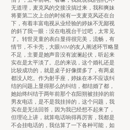
无道理，麦克风的交接没搞过来，我和爽妹
将要第二次上台的时候有一支麦克风还在台
下，有着丰富电视从业经验的婷妹不无鄙视
的斜了我一眼：没在电视台干过吧，太常见
了。转世灵童的表白显得很完美，流畅，有
情节，不卡壳，大眼MM的友人阐述环节略显
不足，主要是她声音没有波澜起伏，听起来
实在是太平淡了。总的来说，这个婚礼还是
比较成功的，就是桌子好像摆多了，有两桌
都没人吃。作为射手座，婷妹在本不应该纠
结的问题上显得那么的纠结，都结婚了都，
她始终纠结于两年前那个在阳朔被挂掉的前
男友电话，是不是我挂掉的，这个问题，我
实在是无法回答，因为我已经想不起来了，
但理论上讲，就算电话响得再厉害，我都是
不会挂电话的，我估算了一下各种可能，如