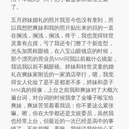
了。
五月婷妹婚礼的照片我至今也没有拿到，所
以我想把爽妹和我的照片贴出来的目的一直
在搁浅，搁浅，搁浅，终于，我也觉得转世
灵童有点摸，亏了我还专门整了个新造型，
光头加黑框眼镜，在八宝山眼镜店的时候，
那个漂亮的营业员MM问我以前戴什么镜架，
我说我以前不戴眼镜。婷妹和转世灵童的婚
礼在爽妹家附近的一家酒店举行，嗯，我觉
得女人化妆了是不是都差不多，婷妹和彦子
MM真的很像，上台之前我和爽妹对了大概六
遍台词，对台词的时候我拿了金嗓子喉宝给
爽妹，爽妹苦笑着看我说：你不要这么紧张
嘛。嚓，你在大学都还是文娱委员，虽然我
也经常上台，但最近的一次已经是高中的事
情了，五年前啊。看嘛，我就说我的担心不