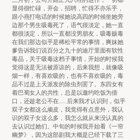
显得很忙碌，开会，招聘，忙得不亦乐乎，
跟小燕打电话的时候她说高四的时候坐她旁
边那个男生吸毒死了，语气很淡定，她一直
都很淡定，所以一直都没男朋友，吸毒贩毒
在我们那边似乎是稀松平常的事情，爽妹她
爹告诉我们说百分之九十的迪厅里面有软性
毒品，关于吸毒这档子事情，开始的时候我
觉得这是无法被原谅的，后来我想，就像吸
烟一样，有喜欢吸的，也有不喜欢吸的，毒
品不过是上天派发的除虫剂罢了。东四女有
着巴蜀女人的共性，总是以邀约吃饭为借
口，还趁老公不在……后来我才认识到，似乎
双子女都这么顽皮，我觉得有点意外，我认
识的双子女这么多，我怎么就从来没认真的
去认识过她们。中旬的时候我开始看《一帘
幽梦》，因为这部剧我大概是已经下载了三