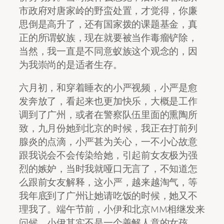
市政府对唐家岭的野蛮处置，才觉得，你廉
思倒是高升了，还有国家拨的课题基金，真
正的所谓蚁族，现在就要被当作毒瘤铲除，
当然，我一直是不同意蚁族这个观念的，因
为我崇尚的是适者生存。
六月初，和穿着睡衣的小严视频，小严是愈
发奔放了，看起来也更加快乐，大概是工作
调到了广州，或者在警察队伍里面的熏陶所
致，九月份她到北京的时候，我正在打前列
腺炎的点滴，小严甚为关心，一不小心故意
跟我说会不会传染给她，引起前女友极为强
烈的嫉妒，当时我就哑口无言了，不知道怎
么跟前女友解释，这小严，越来越淘气，等
我年底到了广州让她请吃饭的时候，她又不
理我了。端午节前，小伊和北京MM相继发来
问候，小伊其实不是一个善解人意的女孩