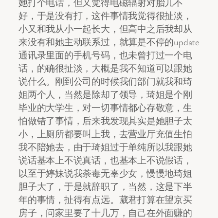
她打个电话，但又觉得电磁辐射对胎儿不
好，于是没有打，这件事情我觉得很扯淡，
小又和我从小一起长大，但高中之后我却从
来没有和她主动联系过，就算是不停的update
通讯录里面的手机号码，也未曾打过一个电
话，的确很扯淡，大概是我不知道可以跟她
说什么。刚到公司的时候我们部门就我和琦
姐两个人，当然是除却了领导，琦姐是个刚
毕业的大学生，对一切事情都心存敬意，生
怕做错了事情，后来我发现其实是她胆子太
小，上厕所都要叫上我，去营业厅充值生怕
我不陪她去，由于琦姐过于单纯所以我跟她
说话基本上不说真话，也基本上不说假话，
以至于婷妹说我荼毒无辜少女，慢慢地琦姐
胆子大了，于是就辞职了，当然，这是下半
年的事情，扯得有点远。葳君打算在望京买
房子，问家里要了十几万，自己在外面赚的