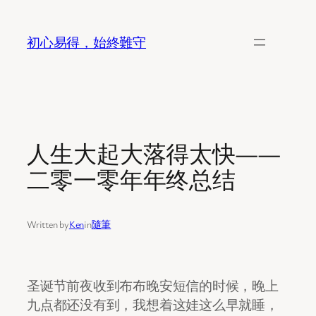
Skip
to
初心易得，始終難守
content
人生大起大落得太快——
二零一零年年终总结
Written by
Ken
in
隨筆
圣诞节前夜收到布布晚安短信的时候，晚上
九点都还没有到，我想着这娃这么早就睡，