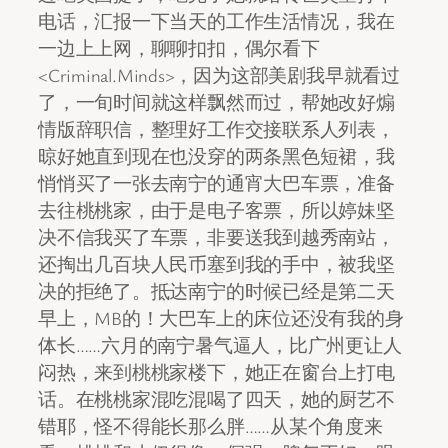
电话，汇报一下当天的工作生活情况，我在
一边上上网，聊聊扣扣，偶尔看下
<Criminal.Minds>，因为这部美剧我早就看过
了，一旬时间就这样飘然而过，帮她改好煽
情版辞职信，整理好工作交接联系人列表，
晾好她直到现在也没穿的两条黑色短裙，我
悄悄买了一张去南宁的通宵大巴车票，准备
去往桃桃家，由于是电子客票，所以婷妹坚
决不信我买了车票，非要送我到越秀南站，
还掏出几百块人民币塞到我的手中，被我坚
决的拒绝了。抵达南宁的时候已经是第二天
早上，MB的！大巴车上的床位还没有我的身
体长……六月的南宁暑气逼人，比广州更让人
闷热，来到桃桃家楼下，她正在窗台上打电
话。在桃桃家混吃混喝了四天，她的厨艺不
错耶，怪不得能长那么胖……从某个角度来