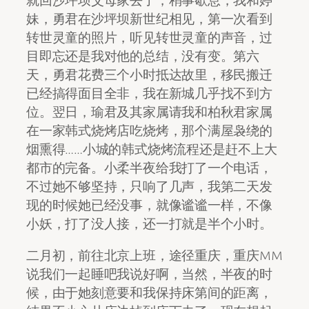
就回沙坪坝父母家去了，稍事歇息，我和婷
妹，勇君在沙坪坝新世纪相见，第一次看到
转世灵童的照片，听见转世灵童的声音，过
目即忘还是我对他的总结，没有变。第六
天，勇君花费三个小时抵达故里，移民搬迁
已经搞得面目全非，我在新城几乎找不到方
位。翌日，瑜君及其家属请我和柏秋君家属
在一家韩式烧烤店吃烧烤，那个满屋袅绕的
烟熏得……小城的韩式烧烤流程还是赶不上大
都市的完备。小柔半夜给我打了一个电话，
不过她不够坚持，只响了几声，我第二天发
现的时候她已经没事，就像谧谧一样，不像
小妖，打了没人接，还一打就是半个小时。
二月初，前往北京上班，途径重庆，重庆MM
说我们一起睡吧我说好啊，当然，半夜的时
候，由于她刻意要和我保持床第间的距离，