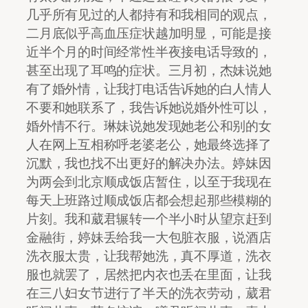
几乎所有见过的人都持有和我相同的观点，
二月底似乎高血压症状越加明显，可能是接
近半个月的时间经常性半夜接电话导致的，
甚至出现了耳鸣的症状。三月初，杰妹说她
有了婚外情，让我打电话告诉她的白人情人
不要和她联系了，我告诉她说婚外性可以，
婚外情不行。琳妹说她发现她老公和别的女
人在网上互相称呼老婆老公，她最终选择了
沉默，我也找不出更好的解决办法。婷妹因
为两会到北京顺成饭店暂住，以至于我现在
每天上班路过顺成饭店都会想起那些模糊的
片刻。我和葳君辗转一个半小时从望京赶到
金融街，婷妹丢给我一大包脏衣服，说酒店
洗衣服太贵，让我帮她洗，真不厚道，洗衣
服也就罢了，居然把内衣也丢在里面，让我
在三八妇女节进行了半天的洗衣劳动，葳君