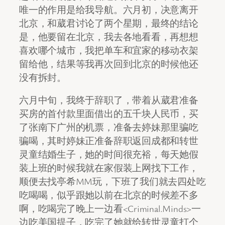
唯一的作用是给我导航。六月初，决意离开
北京，和葳君讨论了两个星期，最终的结论
是，他要留在北京，我去各地看看，再想想
喜欢哪个城市，我把单车和宜家的移动衣架
留给他，结果等我再次回到北京的时候他还
没有拆封。
六月中旬，我终于辞职了，带着从葳君准备
买房的首付款里面借出的五千块人民币，买
了张南下广州的机票，准备去婷妹那里骗吃
骗喝，其时婷妹正准备辞职返回成都和转世
灵童结婚生子，她的时间很充裕，每天她假
装上班的时候我就在家假装上网找下工作，
顺便去找亭希MM玩，下班了我们就去四处吃
吃喝喝，似乎跟她以前在北京的时候差不多
啊，吃喝完了晚上一边看<Criminal.Minds>一
边吃美国提子，吃完了她就给转世灵童打个