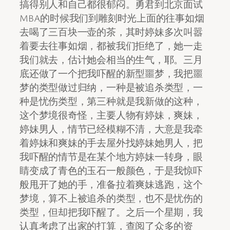
搞得别人和自己都很郁闷。勇君到北京面试
MBA的时候我们到雕刻时光上面的往事如烟
去喝了三百块一壶的茶，其时婷妹多次叫嚣
着要去往事如烟，都被我们拒绝了，她一走
我们就去，估计她会相当的生气，耶。三月
底还做了一个把我吓醒的新型噩梦，我把噩
梦的类型做过归纳，一种是被追杀类型，一
种是忧伤类型，第三种就是我新做的这种，
这个梦境很奇怪，主要人物有婷妹，爽妹，
婷妹男人，情节已经模糊不清，大意是我牵
着婷妹和爽妹的手去屋外找婷妹她男人，把
我吓醒的情节是在某个地方婷妹一转身，眼
睛变成了青色的玉石一般颜色，于是我惊吓
般甩开了她的手，准备拉着爽妹逃跑，这个
梦境，算不上被追杀的类型，也不是忧伤的
类型，但却把我吓醒了。之后一个星期，我
认真考虑了出家的打算，查阅了众多的资