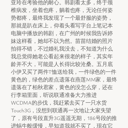
亚玲在考验他的耐心。韩剧看太多，终于颈
椎病发，坐着也疼，躺着也疼，无论任何姿
势都疼，最终我发现了一个最舒服的姿势，
那就是趴在床上，仰着头看写字台上笔记本
电脑中播放的韩剧，在广州的时候我告诉婷
妹这样看，她却不以为然。苗苗结婚的照片
拍得不错，不过婚礼我没去，不知道为什么
我总觉得她老公看起来很老的样子，其实年
龄并不大，可能是人长得比较沧桑。五月底
小伊又买了两件T恤送给我，一件绿色的一件
黄色的，绿色的差点遗落在燕莲MM家，最终
遗落在了柏秋君家，黄色的没怎么穿，还在
行李箱里面，听说联通准备大力推进
WCDMA的步伐，我赶紧去买了一只水货
Touch3G，没想到联通再一次地让大家失望
了，原有号段直升3G遥遥无期，186号段的推
进蜗牛般缓慢，早知道我就不买了，现在它