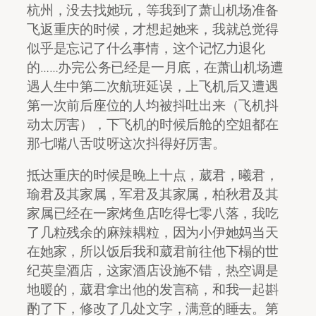
杭州，没去找她玩，等我到了萧山机场准备
飞返重庆的时候，才想起她来，我就总觉得
似乎是忘记了什么事情，这个记忆力退化
的……办完公务已经是一月底，在萧山机场遭
遇人生中第二次航班延误，上飞机后又遭遇
第一次前后座位的人均被抖吐出来（飞机抖
动太厉害），下飞机的时候后舱的空姐都在
那七嘴八舌哎呀这次抖得好厉害。
抵达重庆的时候是晚上十点，葳君，曦君，
瑜君及其家属，军君及其家属，柏秋君及其
家属已经在一家烤鱼店吃得七零八落，我吃
了几粒残余的麻辣耦粒，因为小伊她妈当天
在她家，所以饭后我和葳君前往他下榻的世
纪英皇酒店，这家酒店设施不错，热空调是
地暖的，葳君拿出他的发言稿，和我一起斟
酌了下，修改了几处文字，满意的睡去。第