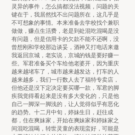
灵异的事件，怎么搞都没法视频，问题的关
键在于，我居然找不出问题所在，这几乎是
不可想象的事情。本来准备去学校找个兼职
做做，赚点生活费，老是到处混吃混喝是没
有问题，但是信用卡的欠款不能不还啊，没
曾想刚和学校那边谈妥，酒神又打电话来邀
我返回京城，老实说，京城的钱是要好赚一
些。军君准备买个车给他老婆开，因为重庆
越来越堵车了，城市越来越发达，打车的人
越来越多，我们一行数人去了福特专卖店，
但他还是没下定决定要买哪一款，军君的脚
疾我觉得看起来是没有多大变化的，只是他
自己一脚深一脚浅的，让人觉得似乎有恶化
的趋势。十二月中旬，婷妹生日，赶往成
都，住在爽妹家，开始在爽妹家和婷妹家之
间混吃混喝，转世灵童的表现蛮好，可能是