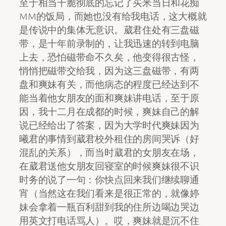
至于相当干脆彻底的忘记了买米当日和花痴
MM的饭局，而她也没有给我电话，这大概就
是传说中的集体无意识。葳君住处有三盘磁
带，是十年前录制的，让我迅速的转到电脑
上去，恐怕磁带命不久矣，他变得很古怪，
悄悄把磁带交给我，因为这三盘磁带，有两
盘和爽妹有关，而他病态的程度已经达到不
能当着他女朋友的面和爽妹讲电话，至于原
因，我十二月在成都的时候，爽妹自己的解
说已经给出了答案，因为大学时代爽妹因为
曦君的事情到葳君校外租住的房间哭诉（好
混乱的关系），而当时葳君的女朋友在场，
在葳君送他女朋友回寝室的时候爽妹很不识
时务的说了一句：你快点回来我们继续聊通
宵（当然这在我们看来是很正常的，就像婷
妹会拿着一瓶百利甜到我的住所边喝边哭边
用英文打电话骂人）。哎，爽妹就是沉不住