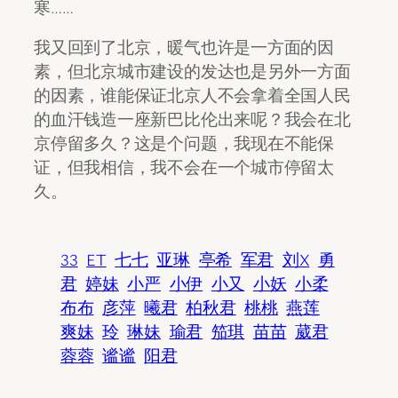
寒……
我又回到了北京，暖气也许是一方面的因
素，但北京城市建设的发达也是另外一方面
的因素，谁能保证北京人不会拿着全国人民
的血汗钱造一座新巴比伦出来呢？我会在北
京停留多久？这是个问题，我现在不能保
证，但我相信，我不会在一个城市停留太
久。
33
ET
七七
亚琳
亭希
军君
刘X
勇
君
婷妹
小严
小伊
小又
小妖
小柔
布布
彦萍
曦君
柏秋君
桃桃
燕莲
爽妹
玲
琳妹
瑜君
笳琪
苗苗
葳君
蓉蓉
谧谧
阳君