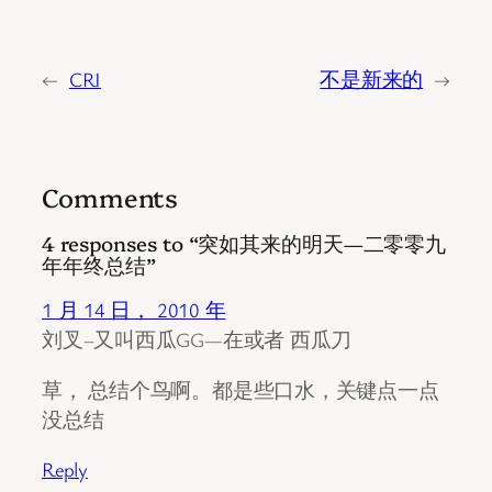
←
CRI
不是新来的
→
Comments
4 responses to “突如其来的明天—二零零九
年年终总结”
1 月 14 日， 2010 年
刘叉–又叫西瓜GG—在或者 西瓜刀
草， 总结个鸟啊。都是些口水，关键点一点
没总结
Reply