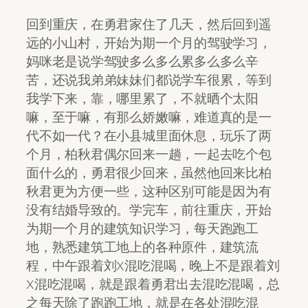
回到重庆，在勇君家住了几天，然后回到遥
远的小山村，开始为期一个月的驾驶学习，
妈咪老是说学驾驶多么多么累多么多么辛
苦，还说我弟弟妹妹们都说学车很累，等到
我学下来，靠，哪里累了，不就晒个太阳
嘛，至于嘛，有那么娇嫩嘛，难道真的是一
代不如一代？在小县城里面休息，玩乐了两
个月，柏秋君偶尔回来一趟，一起去吃个包
面什么的，勇君很少回来，虽然他回来比柏
秋君更为方便一些，这种区别可能是因为有
没有结婚导致的。学完车，前往重庆，开始
为期一个月的建筑知识学习，每天跑跑工
地，熟悉建筑工地上的各种原件，建筑流
程，中午跟着刘X混吃混喝，晚上不是跟着刘
X混吃混喝，就是跟着勇君出去混吃混喝，总
之每天除了跑跑工地，就是在各处混吃混