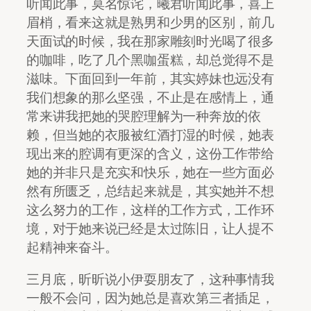
听闻此事，莫名惊诧，曦君听闻此事，喜上
眉梢，看来这就是熟男和少男的区别，前几
天面试的时候，我在那家雕刻时光喝了很多
的咖啡，吃了几个黑咖蛋糕，却总觉得不是
滋味。下面回到一年前，其实婷妹也远没有
我们想象的那么坚强，不止是在感情上，通
常来讲我把她的哭腔理解为一种奔放的依
赖，但当她的衣服被红酒打湿的时候，她表
现出来的腔调有更深的含义，这份工作带给
她的并非只是充实和快乐，她在一些方面必
然有所匮乏，总结起来就是，其实她并不想
这么努力的工作，这样的工作方式，工作环
境，对于她来说已经是太过陈旧，让人提不
起精神来奋斗。
三月底，昕昕说小伊耍朋友了，这种事情我
一般不会问，因为她总是喜欢第三者插足，