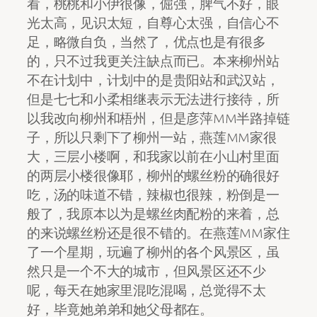
看，桃桃和小伊很像，倔强，脾气不好，眼
光太高，见识太短，自尊心太强，自信心不
足，略微自负，当然了，优点也是有很多
的，只不过我更关注缺点而已。本来柳州站
不在计划中，计划中的是贵阳站和武汉站，
但是七七和小柔相继表示无法进行接待，所
以我改向柳州和梧州，但是彦萍MM半路掉链
子，所以只剩下了柳州一站，燕莲MM家很
大，三层小楼啊，和我家以前在小山村里面
的两层小楼很像耶，柳州的螺丝粉的确很好
吃，汤的味道不错，辣椒也很辣，粉倒是一
般了，我原本以为是螺丝肉配粉的来着，总
的来说螺丝粉还是很不错的。在燕莲MM家住
了一个星期，玩遍了柳州的各个风景区，虽
然只是一个不大的城市，但风景区还不少
呢，每天在她家里混吃混喝，总觉得不太
好，毕竟她弟弟和她父母都在。