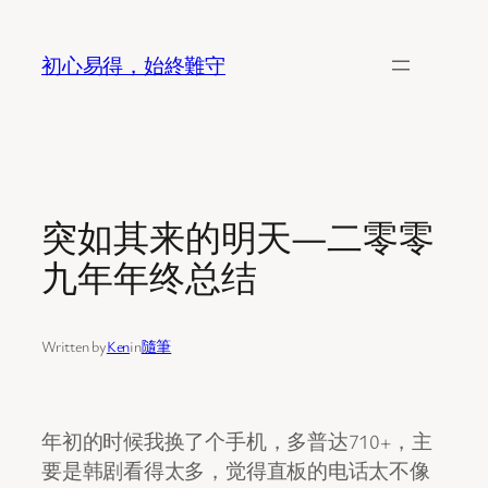
Skip
to
初心易得，始終難守
content
突如其来的明天—二零零
九年年终总结
Written by
Ken
in
隨筆
年初的时候我换了个手机，多普达710+，主
要是韩剧看得太多，觉得直板的电话太不像