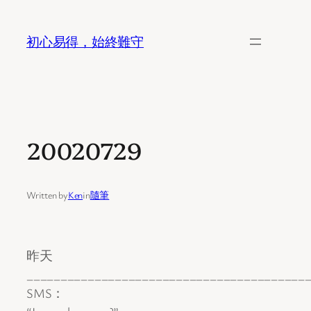
Skip
to
初心易得，始終難守
content
20020729
Written by
Ken
in
隨筆
昨天
_________________________________________
SMS：