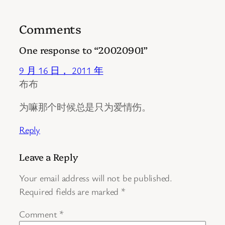
Comments
One response to “20020901”
9 月 16 日， 2011 年
布布
为嘛那个时候总是只为爱情伤。
Reply
Leave a Reply
Your email address will not be published.
Required fields are marked
*
Comment
*