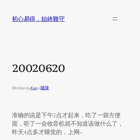
Skip
to
初心易得，始終難守
content
20020620
Written by
Ken
in
隨筆
准确的说是下午2点才起来，吃了一袋方便
面，听了一会收音机就不知道该做什么了，
昨天4点多才睡觉的，上网~