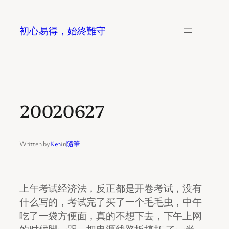
Skip
to
初心易得，始終難守
content
20020627
Written by
Ken
in
隨筆
上午考试经济法，反正都是开卷考试，没有
什么写的，考试完了买了一个毛毛虫，中午
吃了一袋方便面，真的不想下去，下午上网