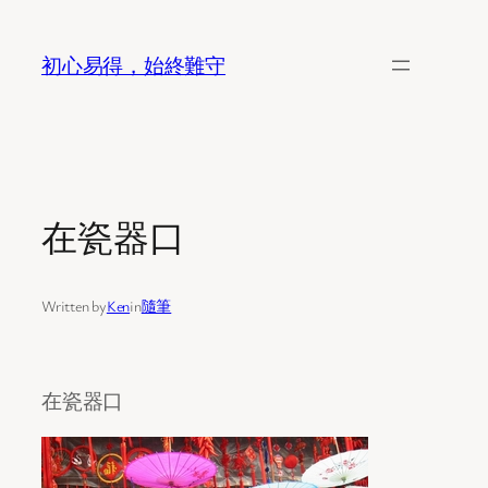
Skip
to
初心易得，始終難守
content
在瓷器口
Written by
Ken
in
隨筆
在瓷器口