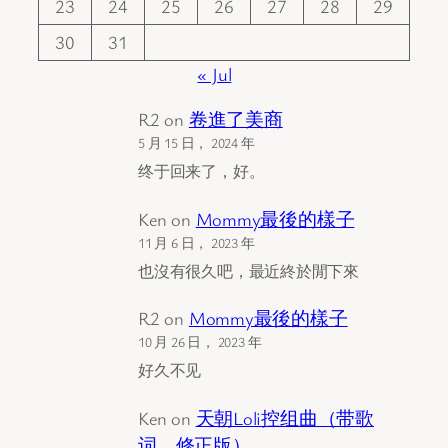
23
24
25
26
27
28
29
30
31
« Jul
R2
on
卷進了美商
5 月 15 日， 2024 年
终于回来了，好。
Ken
on
Mommy最後的樣子
11 月 6 日， 2023 年
也沒有很久吧，最近終於閒下來
R2
on
Mommy最後的樣子
10 月 26 日， 2023 年
好久不见
Ken
on
天朝Loli控组曲（带歌
词，修正版）