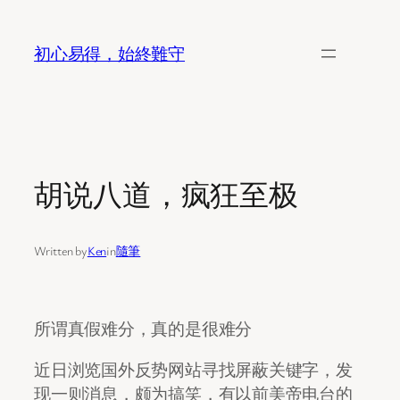
Skip
to
初心易得，始終難守
content
胡说八道，疯狂至极
Written by
Ken
in
隨筆
所谓真假难分，真的是很难分
近日浏览国外反势网站寻找屏蔽关键字，发
现一则消息，颇为搞笑，有以前美帝电台的