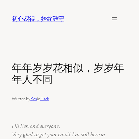
Skip
to
初心易得，始終難守
content
年年岁岁花相似，岁岁年
年人不同
Written by
Ken
in
Hack
Hi! Ken and everyone,
Very glad to get your email.I’m still here in