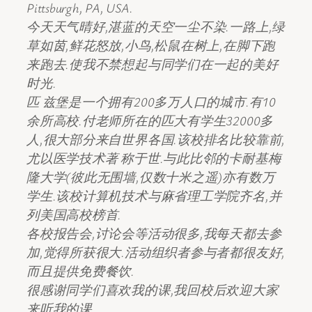
Pittsburgh, PA, USA.
今天天气晴好,湛蓝的天空一尘不染.一路上,绿
草如茵,鲜花怒放,小鸟,松鼠在树上,在脚下跑
来跑去.使我不禁想起与同学们在一起的美好
时光.
匹 兹堡是一个拥有200多万人口的城市.有10
余所高校.付老师所在的匹大有学生32000多
人,很大部分来自世界各国.该校排名比较靠前,
尤以医学技术著 称于世.与此比邻的卡耐基梅
隆大学(彼此无围墙,仅数十米之遥)亦有数万
学生.该校计算机技术与麻省理工学院齐名,并
列美国高校榜首.
各校报告会,讨论会等活动很多,我每天都去参
加,觉得所获很大.活动组织者参与者都很友好,
而且提供免费餐饮.
很感谢同学们喜欢我的课,我回校后欢迎大家
来听我的课.