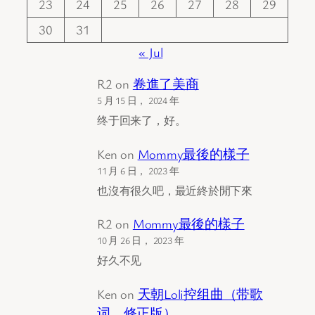
23
24
25
26
27
28
29
30
31
« Jul
R2
on
卷進了美商
5 月 15 日， 2024 年
终于回来了，好。
Ken
on
Mommy最後的樣子
11 月 6 日， 2023 年
也沒有很久吧，最近終於閒下來
R2
on
Mommy最後的樣子
10 月 26 日， 2023 年
好久不见
Ken
on
天朝Loli控组曲（带歌
词，修正版）