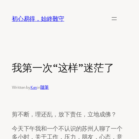
Skip
to
初心易得，始終難守
content
我第一次“这样”迷茫了
Written by
Ken
in
隨筆
剪不断，理还乱，放下责任，立地成佛？
今天下午我和一个不认识的苏州人聊了一个
多小时，关于工作，压力，朋友，心态，意