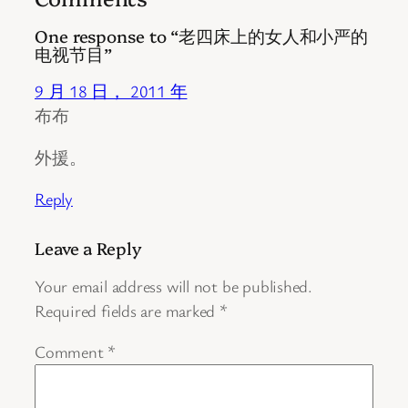
One response to “老四床上的女人和小严的
电视节目”
9 月 18 日， 2011 年
布布
外援。
Reply
Leave a Reply
Your email address will not be published.
Required fields are marked
*
Comment
*