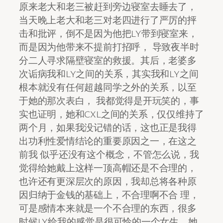
原来老大和老三被赶到旁边寝室去睡去了，
当天晚上老大和老三对老四进行了严厉的抨
击和批评，倒不是因为他把LY带到寝室来，
而是因为他带来不提前打招呼， 导致夜半时
分二人寻求隔壁寝室的救援。其后，老婆多
次诟病我和LY之间的关系，其实我和LY之间
根本就没有任何超越同学之外的关系，以至
于她的那次表白， 我都觉得是开玩笑的，事
实也证明，她和CXL之间的关系，仅仅维持了
两个月，如果我没记错的话，这也正是我得
出功利性爱情结论的重要原因之一，在这之
前我 似乎还没有这个概念，不管怎么说，我
觉得给她戴上这样一顶高帽还是不合理的，
也许还有更深层次的原因，我却总将各种原
因归纳于金钱的基础上，不合理啊不合 理，
可是感情本来就是一个不合理的东西，很多
时候LY给我的感觉是很可怜的一个女生，她