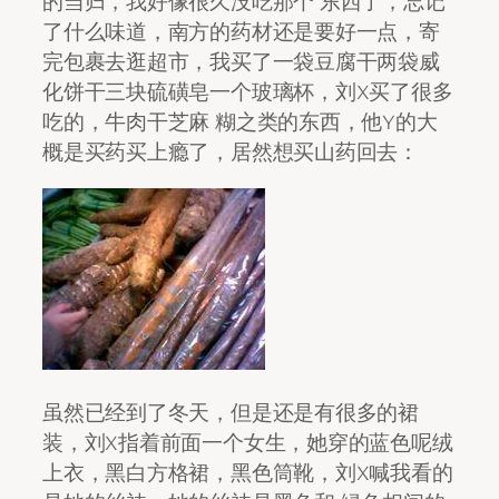
的当归，我好像很久没吃那个 东西了，忘记
了什么味道，南方的药材还是要好一点，寄
完包裹去逛超市，我买了一袋豆腐干两袋威
化饼干三块硫磺皂一个玻璃杯，刘X买了很多
吃的，牛肉干芝麻 糊之类的东西，他Y的大
概是买药买上瘾了，居然想买山药回去：
虽然已经到了冬天，但是还是有很多的裙
装，刘X指着前面一个女生，她穿的蓝色呢绒
上衣，黑白方格裙，黑色筒靴，刘X喊我看的