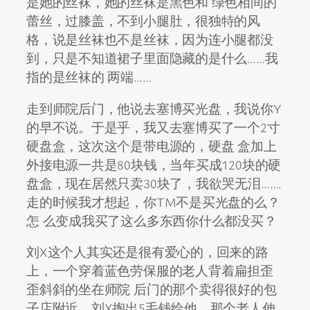
是她的丝袜，她的丝袜是黑色和 绿色相间的
蕾丝，过膝盖，不到小腿肚，很独特的风
格，说是丝袜也不是丝袜，因为连小腿都没
到，只是不知道裙子里面隐藏的是什么……我
指的是丝袜的 两端……
走到师院后门，他说去塞博买光盘，我说你Y
的早不说。于是乎，我又去塞博买了一个2寸
硬盘盒，这次这个是带电源的，硬盘 盒加上
外接电源一共是80块钱，当年买成120块的硬
盘盒，现在居然只卖30块了，我欲哭无泪…….
走的时候我才想起，你TM不是买光盘的么？
怎 么变成我买了这么多东西你什么都没买？
刘X这个人其实还是很有爱心的，回来的路
上，一个穿着蓝色劳保服的老人背着扁担歪
歪斜斜的坐在师院 后门的那个卖得很好的包
子店附近，刘X掏出5毛钱给他，那个老人伸