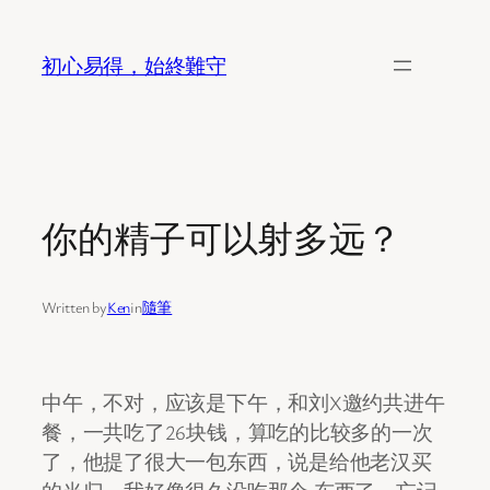
Skip
to
初心易得，始終難守
content
你的精子可以射多远？
Written by
Ken
in
隨筆
中午，不对，应该是下午，和刘X邀约共进午
餐，一共吃了26块钱，算吃的比较多的一次
了，他提了很大一包东西，说是给他老汉买