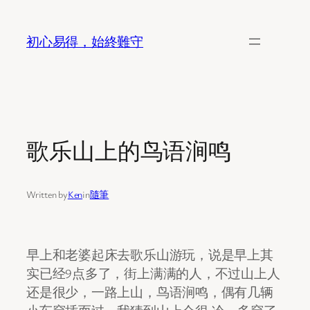
Skip
to
初心易得，始終難守
content
歌乐山上的鸟语涧鸣
Written by
Ken
in
隨筆
早上和老婆起床去歌乐山游玩，说是早上其
实已经9点多了，街上满满的人，不过山上人
还是很少，一路上山，鸟语涧鸣，偶有几辆