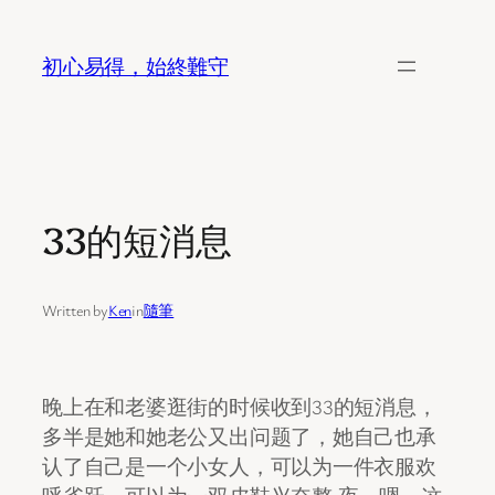
Skip
to
初心易得，始終難守
content
33的短消息
Written by
Ken
in
隨筆
晚上在和老婆逛街的时候收到33的短消息，
多半是她和她老公又出问题了，她自己也承
认了自己是一个小女人，可以为一件衣服欢