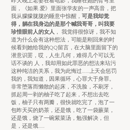
昨天晚上老婆在看电影，我睡在她的臂弯里
面，《如果.爱》里面张学友的一声高音，把
我从朦朦胧胧的睡意中惊醒，
可是我却觉
得，躺在我身边的是那个喊我哥哥，叫我要
珍惜眼前人的女人
， 我觉得很惊讶，我不知
道为什么会有这种想法，可能是刚回来的时
候看到她给我的QQ留言，在大脑里面留下的
潜意识罢，哎，人生几何，难得几个可以无
话不谈的 人，我却用如此罪恶的想法来玷污
这种纯洁的关系，我为此悔过……上天会惩罚
我的，我知道，因果循环，心罪大于身罪。
非常堕落而懒散的起床，不洗脸，不刷牙，
抓起周一剥的柚子吃了起来，不想出去吃
饭，柚子只有两瓣，很快就吃完了，泡了一
包昨天买的奶茶，还是饿，吃了一袋蕨菜，
还是饿，烧了一碗紫菜汤，勉强解决，但
是，还是饿…..