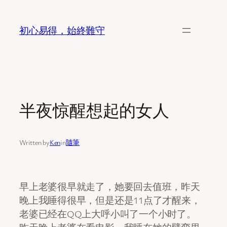
Skip
to
初心易得，始終難守
content
半夜惊醒想起的女人
Written by
Ken
in
隨筆
早上老婆很早就走了，她要回去值班，昨天
晚上我睡得很早，但是还是11点了才醒来，
老婆已经在QQ上大呼小叫了一个小时了。