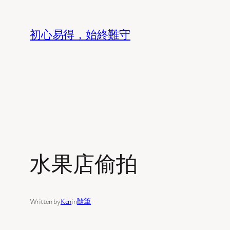
Skip
to
初心易得，始終難守
content
水果店偷拍
Written by
Ken
in
隨筆