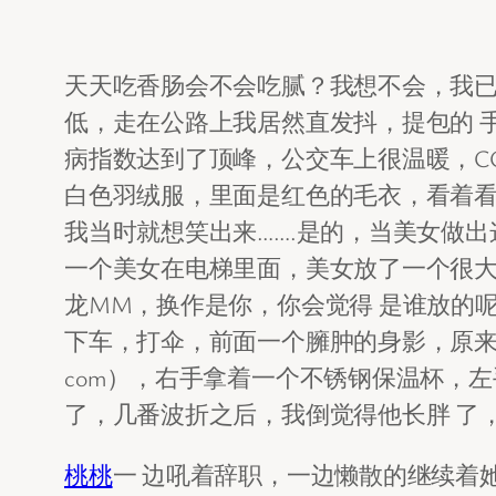
天天吃香肠会不会吃腻？我想不会，我
低，走在公路上我居然直发抖，提包的 
病指数达到了顶峰，公交车上很温暖，C
白色羽绒服，里面是红色的毛衣，看着看
我当时就想笑出来…….是的，当美女做
一个美女在电梯里面，美女放了一个很
龙MM，换作是你，你会觉得 是谁放的
下车，打伞，前面一个臃肿的身影，原来是
com），右手拿着一个不锈钢保温杯，
了，几番波折之后，我倒觉得他长胖 了
桃桃
一 边吼着辞职，一边懒散的继续着