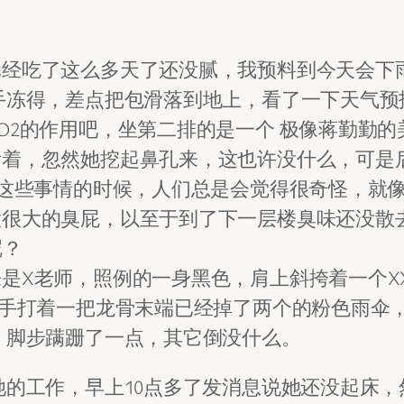
已经吃了这么多天了还没腻，我预料到今天会下
手冻得，差点把包滑落到地上，看了一下天气预
O2的作用吧，坐第二排的是一个 极像蒋勤勤
着，忽然她挖起鼻孔来，这也许没什么，可是后
出这些事情的时候，人们总是会觉得很奇怪，就像
大很大的臭屁，以至于到了下一层楼臭味还没散
呢？
X老师，照例的一身黑色，肩上斜挎着一个XX
左手打着一把龙骨末端已经掉了两个的粉色雨伞
，脚步蹒跚了一点，其它倒没什么。
她的工作，早上10点多了发消息说她还没起床