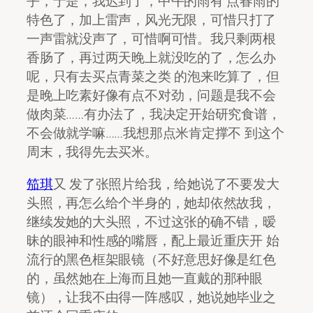
乎，于是，我迟到了，中午的雨有 点春雨的
特色了，加上雷声，风光无限，可惜只打了
一声雷就没声了，可惜啊可惜。我只剩两根
香肠了，再过两天晚上就没吃的了，怎么办
呢，只有去买点青菜之类 的泡来吃算了，但
是晚上吃素好像有点不对劲，问题是我不会
做肉菜……有办法了，我决定开始研究食谱，
不会做就学嘛……我想那点米肯定撑不 到这个
周末，我得先去买米。
笳琪
又 发了张照片给我，给她说了不要发大
头照，再怎么给个半身的，她却依然故我，
继续发她的大头照，不过这张的确不错，暧
昧的眼神和性感的嘴唇，配上最近重庆开 始
流行的黑色框架眼镜（不好意思好像是红色
的，虽然她在上海而且她一直戴的那种眼
镜），让我不由得一阵感叹，她说她毕业之