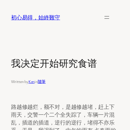
Skip
to
初心易得，始終難守
content
我决定开始研究食谱
Written by
Ken
in
隨筆
路越修越烂，额不对，是越修越堵，赶上下
雨天，交警一个二个全失踪了，车辆一片混
乱，插道的插道，逆行的逆行，堵得不亦乐