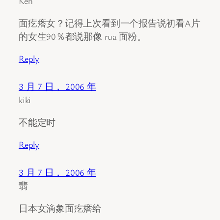
Ken
面疙瘩女？记得上次看到一个报告说初看A片
的女生90％都说那像 rua 面粉。
Reply
3 月 7 日， 2006 年
kiki
不能定时
Reply
3 月 7 日， 2006 年
翡
日本女滴象面疙瘩给