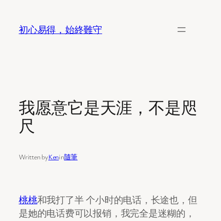
Skip
to
初心易得，始終難守
content
我愿意它是天涯，不是咫
尺
Written by
Ken
in
隨筆
桃桃
和我打了半 个小时的电话，长途也，但
是她的电话费可以报销，我完全是迷糊的，