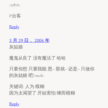
:zzhit:
P台客
Reply
3 月 29 日， 2006 年
灰姑娘
魔鬼从良了 没有魔法了 哈哈
只要你想 只要我能 恩~ 那就~ 还是~ 只做你
的灰姑娘 吧!:wub:
关键词: 人为 模糊
因为太渴望了 开始害怕 继而模糊
Reply