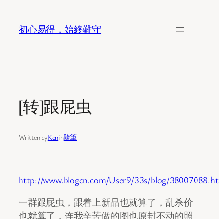
Skip
to
初心易得，始終難守
content
[转]跟屁虫
Written by
Ken
in
隨筆
http://www.blogcn.com/User9/33s/blog/38007088.ht
一群跟屁虫，跟着上新品也就算了，乱杀价
也就算了，连我辛苦做的图也原封不动的照