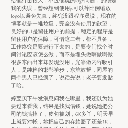
给他打击很大，不过他说的logo问题，的确是
我的失误，曾经想到使用js可以等比例缩放
logo以避免失真，终究没跟程序员说，现在的
博客就是一堆垃圾，完全没有使用的欲望，
良好的UI是留住用户的前提，稳定的程序是
留住用户的保障，可惜这二者，都不具备，
工作终究是要进行下去的，是要专门找个时
间讨论应该怎么做，而不是埋头做啊做啊做
很多东西出来却发现没用，光靠做内容吸引
人，是纯粹的邯郸学步，东施效颦，同屋的
两个男人已经疯了，说话先说：老子要发贴
了哈。
婷宝贝下午发消息问我在哪里，我还以为她
要过来看我，结果是找我借钱，她说她把公
司的钱搞掉了，皮包被划，6K多丫，明天早
上就要对帐，她把自己的存款赔了还差1K，