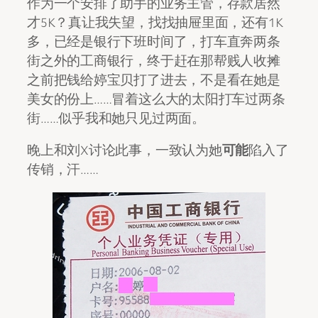
作为一个安排了助手的业务主管，存款居然
才5K？真让我失望，找找抽屉里面，还有1K
多，已经是银行下班时间了，打车直奔两条
街之外的工商银行，终于赶在那帮贱人收摊
之前把钱给婷宝贝打了进去，不是看在她是
美女的份上……冒着这么大的太阳打车过两条
街……似乎我和她只见过两面。
晚上和刘X讨论此事，一致认为她
可能
陷入了
传销，汗……