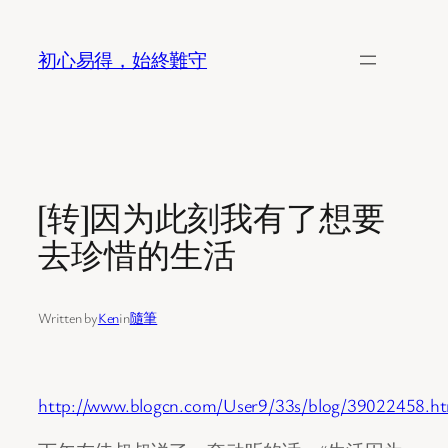
Skip
to
初心易得，始終難守
content
[转]因为此刻我有了想要
去珍惜的生活
Written by
Ken
in
隨筆
http://www.blogcn.com/User9/33s/blog/39022458.ht