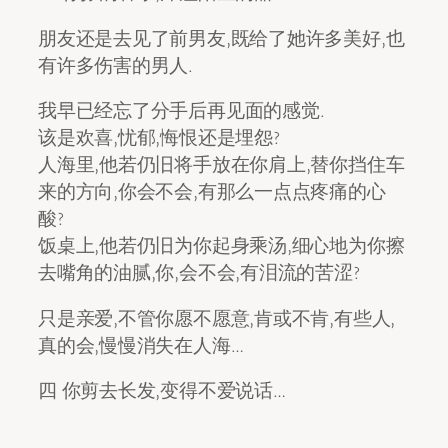
朋友还是去见了前男友,既给了她许多美好,也
有许多伤害的男人.
我早已经忘了分手后再见面的感觉.
该是欢喜,忧郁,悔恨还是埋怨?
人海里,他若仍旧将手放在你肩上,替你挡住车
来的方向,你会不会,有那么一点点疼痛的心
酸?
饭桌上,他若仍旧为你起身乘汤,细心地为你擦
去嘴角的油腻,你,会不会,有泪流的苦涩?
只是亲爱,不管你愿不愿意,肯或不肯,有些人,
真的会,慢慢消失在人海…
四 你剪去长发,变得不爱说话…