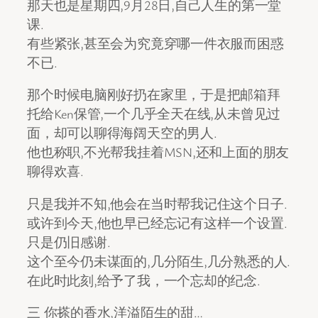
那天也是星期四,9月28日,自己人生的第一堂
课.
有些紧张,甚至会为究竟穿哪一件衣服而困惑
不已.
那个时候电脑刚好扔在家里，于是把邮箱拜
托给Ken保管,一个几乎全天在线,从未曾见过
面，却可以聊得海阔天空的男人.
他也称职,不光帮我挂着MSN,还和上面的朋友
聊得欢喜.
只是我并不知,他会在当时帮我记住这个日子.
或许到今天,他也早已经忘记有这样一个设置.
只是仍旧感谢.
这个至今仍未谋面的,几分陌生,几分熟悉的人.
在此时此刻,给予了我，一个忘却的纪念.
三 你搽的香水,洋溢陌生的甜…