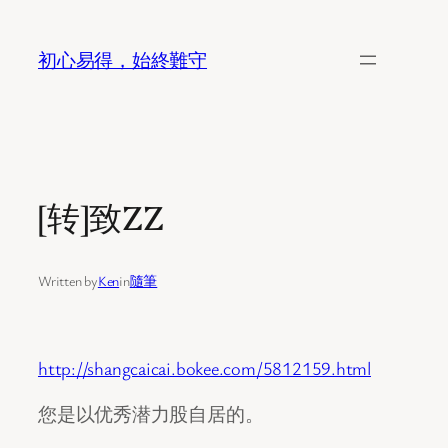
Skip
to
初心易得，始終難守
content
[转]致ZZ
Written by
Ken
in
隨筆
http://shangcaicai.bokee.com/5812159.html
您是以优秀潜力股自居的。