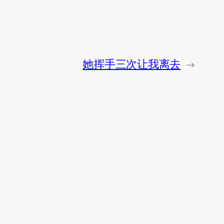
她挥手三次让我离去
→