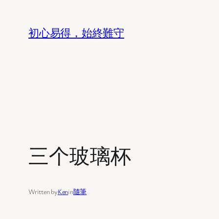
Skip
to
初心易得，始終難守
content
三个玻璃杯
Written by
Ken
in
隨筆