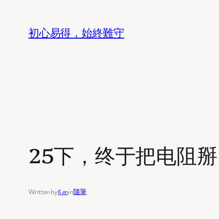
Skip
to
初心易得，始終難守
content
25下，终于把电阻
Written by
Ken
in
隨筆