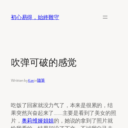
Skip
to
初心易得，始終難守
content
吹弹可破的感觉
Written by
Ken
in
隨筆
吃饭了回家就没力气了，本来是很累的，结
果突然兴奋起来了…….主要是看到了美女的照
片，
奥莉维娅姐姐
的，她说的拿到了照片就