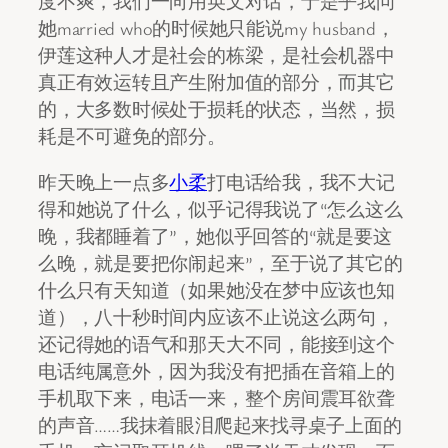
度不爽，我们一向用英文对话，于是乎我问
她married who的时候她只能说my husband，
伊莲这种人才是社会的栋梁，是社会机器中
真正有效运转且产生附加值的部分，而其它
的，大多数时候处于损耗的状态，当然，损
耗是不可避免的部分。
昨天晚上一点多
小柔
打电话给我，我不大记
得和她说了什么，似乎记得我说了“怎么这么
晚，我都睡着了”，她似乎回答的“就是要这
么晚，就是要把你闹起来”，至于说了其它的
什么只有天知道（如果她没在梦中应该也知
道），八十秒时间内应该不止说这么两句，
还记得她的语气和那天大不同，能接到这个
电话纯属意外，因为我没有把插在音箱上的
手机取下来，电话一来，整个房间震耳欲聋
的声音……我抹着眼泪爬起来找寻桌子上面的