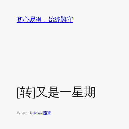
Skip
to
初心易得，始終難守
content
[转]又是一星期
Written by
Ken
in
隨筆