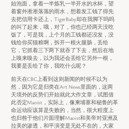
始泡面，拿着一半炼乳一半开水的水杯，望
着窗外淅淅落落的雨水，想着发工钱了得先
去把信用卡还上，TigerBaby却在我脚下呜呜
的叫了起来，哦，对了，你也已经两天没吃
饭了，可是我，上个月的工钱都还没发，没
钱给你买猫粮啊，拆开一根火腿肠，丢给
它，它抓着三下两下就吞了下去，然后在地
上嗅来嗅去，以为我还会丢给它另外一根，
我要是丢给了你，我吃什么呢？
前天在CBC上看到这则新闻的时候不以为
然，因为它是归类在Art News里面的，这两
天境外的反势们开始就此大作文章，试图借
此否定Maoist，实际上，像柬埔寨和秘鲁的革
命运动应该算是失败的，当然，很大程度上
也归咎于他们片面理解Maoist和美帝对亚洲及
拉美的渗透，和平演变是无处不在的，大家