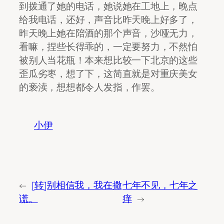
到拨通了她的电话，她说她在工地上，晚点
给我电话，还好，声音比昨天晚上好多了，
昨天晚上她在陪酒的那个声音，沙哑无力，
看嘛，捏些长得乖的，一定要努力，不然怕
被别人当花瓶！本来想比较一下北京的这些
歪瓜劣枣，想了下，这简直就是对重庆美女
的亵渎，想想都令人发指，作罢。
小伊
←
[转]别相信我，我在撒
七年不见，七年之
谎。
痒
→