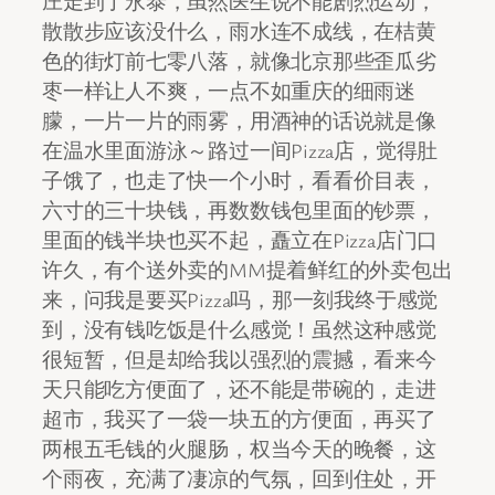
庄走到了永泰，虽然医生说不能剧烈运动，
散散步应该没什么，雨水连不成线，在桔黄
色的街灯前七零八落，就像北京那些歪瓜劣
枣一样让人不爽，一点不如重庆的细雨迷
朦，一片一片的雨雾，用酒神的话说就是像
在温水里面游泳～路过一间Pizza店，觉得肚
子饿了，也走了快一个小时，看看价目表，
六寸的三十块钱，再数数钱包里面的钞票，
里面的钱半块也买不起，矗立在Pizza店门口
许久，有个送外卖的MM提着鲜红的外卖包出
来，问我是要买Pizza吗，那一刻我终于感觉
到，没有钱吃饭是什么感觉！虽然这种感觉
很短暂，但是却给我以强烈的震撼，看来今
天只能吃方便面了，还不能是带碗的，走进
超市，我买了一袋一块五的方便面，再买了
两根五毛钱的火腿肠，权当今天的晚餐，这
个雨夜，充满了凄凉的气氛，回到住处，开