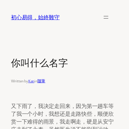
Skip
to
初心易得，始終難守
content
你叫什么名字
Written by
Ken
in
隨筆
又下雨了，我决定走回来，因为第一趟车等
了我一个小时，我想还是走路快些，顺便欣
赏一下难得的雨景，我走啊走，硬是从安宁