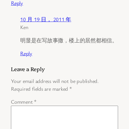
Reply
10 月 19 日， 2011 年
Ken
明显是在写故事撒，楼上的居然都相信。
Reply
Leave a Reply
Your email address will not be published.
Required fields are marked
*
Comment
*