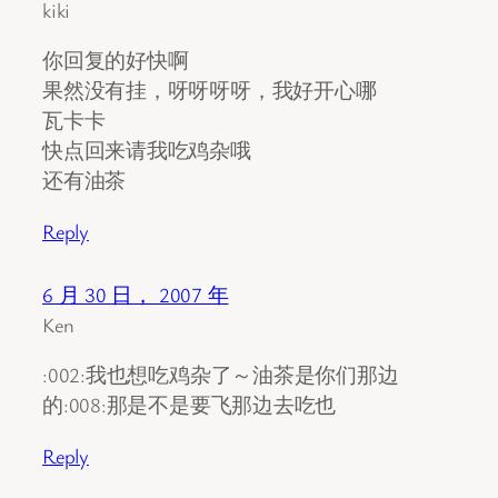
kiki
你回复的好快啊
果然没有挂，呀呀呀呀，我好开心哪
瓦卡卡
快点回来请我吃鸡杂哦
还有油茶
Reply
6 月 30 日， 2007 年
Ken
:002:我也想吃鸡杂了～油茶是你们那边
的:008:那是不是要飞那边去吃也
Reply