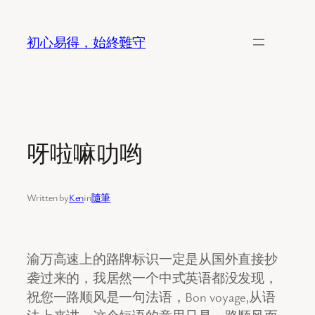
Skip
to
初心易得，始終難守
content
呀啦嘛叻哟
Written by
Ken
in
隨筆
渝万高速上的路牌标识一定是从国外直接抄
袭过来的，我居然一个中式英语都没发现，
祝您一路顺风是一句法语，Bon voyage,从语