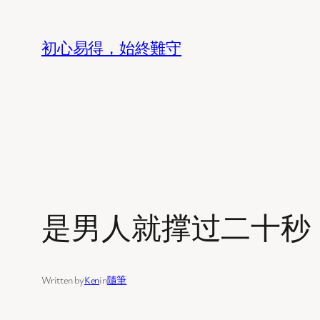
Skip
to
初心易得，始終難守
content
是男人就撑过二十秒
Written by
Ken
in
隨筆