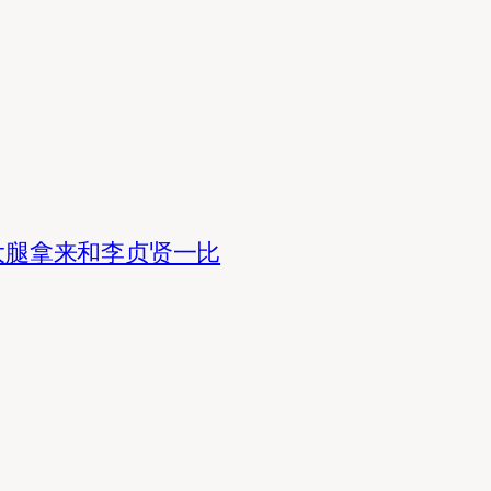
大腿拿来和李贞贤一比