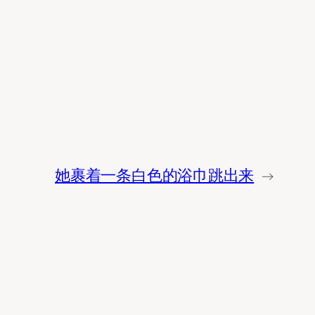
她裹着一条白色的浴巾跳出来
→