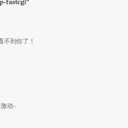
-fastcgi”
看不到你了！
激动~