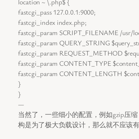
location ~ \.php$ {
fastcgi_pass 127.0.0.1:9000;
fastcgi_index index.php;
fastcgi_param SCRIPT_FILENAME /usr/loc
fastcgi_param QUERY_STRING $query_str
fastcgi_param REQUEST_METHOD $requ
fastcgi_param CONTENT_TYPE $content_
fastcgi_param CONTENT_LENGTH $conte
}
}
—
当然了，一些细小的配置，例如gzip压缩
构是为了极大负载设计，那么就不应该有rewrite