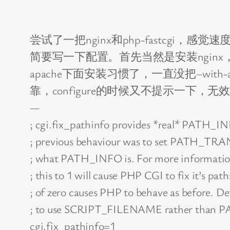
尝试了一把nginx和php-fastcg
简要写一下配置。首先当然是安装ngin
apache下面安装习惯了，一直没把–wi
靠，configure的时候又不提示一下，
—
; cgi.fix_pathinfo provides *real* PAT
; previous behaviour was to set PATH_T
; what PATH_INFO is. For more informatio
; this to 1 will cause PHP CGI to fix it’s pat
; of zero causes PHP to behave as before. Def
; to use SCRIPT_FILENAME rather tha
cgi.fix_pathinfo=1