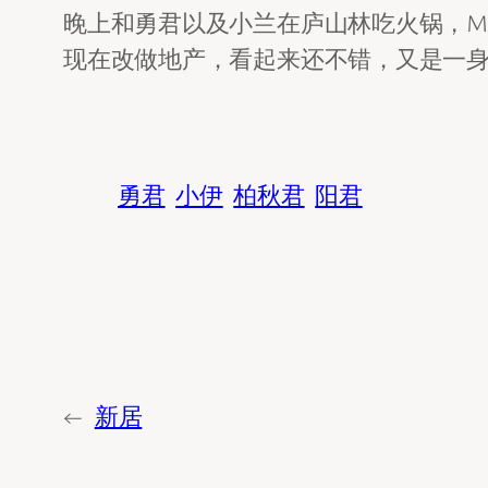
晚上和勇君以及小兰在庐山林吃火锅，MM
现在改做地产，看起来还不错，又是一
勇君
小伊
柏秋君
阳君
←
新居