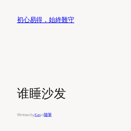
Skip
to
初心易得，始終難守
content
谁睡沙发
Written by
Ken
in
隨筆