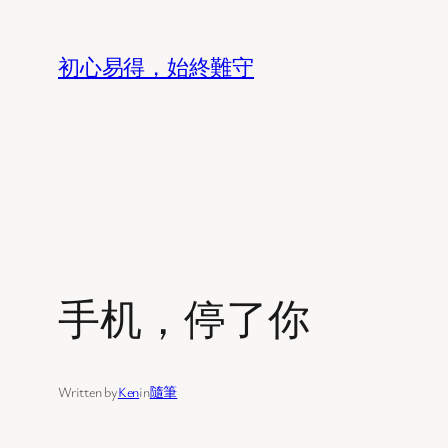
Skip
to
初心易得，始終難守
content
手机，停了你
Written by
Ken
in
隨筆