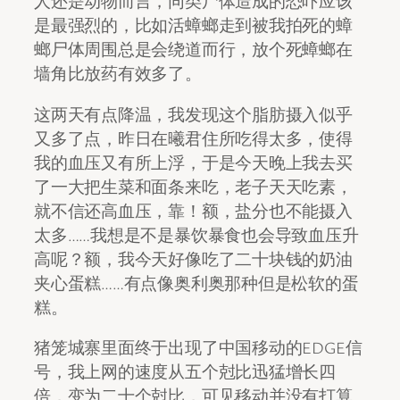
人还是动物而言，同类尸体造成的恐吓应该
是最强烈的，比如活蟑螂走到被我拍死的蟑
螂尸体周围总是会绕道而行，放个死蟑螂在
墙角比放药有效多了。
这两天有点降温，我发现这个脂肪摄入似乎
又多了点，昨日在曦君住所吃得太多，使得
我的血压又有所上浮，于是今天晚上我去买
了一大把生菜和面条来吃，老子天天吃素，
就不信还高血压，靠！额，盐分也不能摄入
太多……我想是不是暴饮暴食也会导致血压升
高呢？额，我今天好像吃了二十块钱的奶油
夹心蛋糕……有点像奥利奥那种但是松软的蛋
糕。
猪笼城寨里面终于出现了中国移动的EDGE信
号，我上网的速度从五个尅比迅猛增长四
倍，变为二十个尅比，可见移动并没有打算