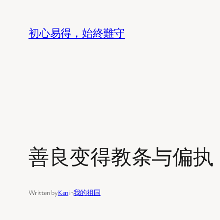
Skip
to
初心易得，始終難守
content
善良变得教条与偏执
Written by
Ken
in
我的祖国