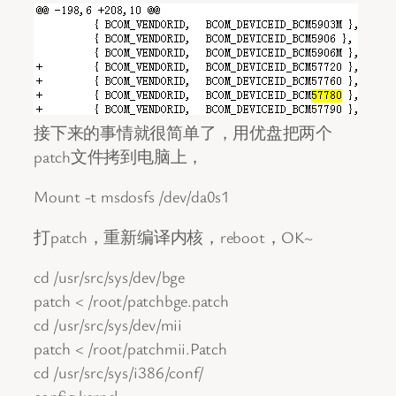
接下来的事情就很简单了，用优盘把两个
patch文件拷到电脑上，
Mount -t msdosfs /dev/da0s1
打patch，重新编译内核，reboot，OK~
cd /usr/src/sys/dev/bge
patch < /root/patchbge.patch
cd /usr/src/sys/dev/mii
patch < /root/patchmii.Patch
cd /usr/src/sys/i386/conf/