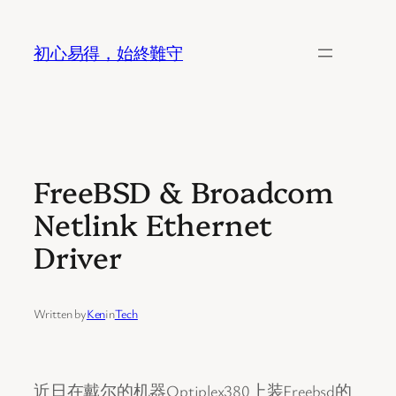
Skip
to
初心易得，始終難守
content
FreeBSD & Broadcom
Netlink Ethernet
Driver
Written by
Ken
in
Tech
近日在戴尔的机器Optiplex380上装Freebsd的