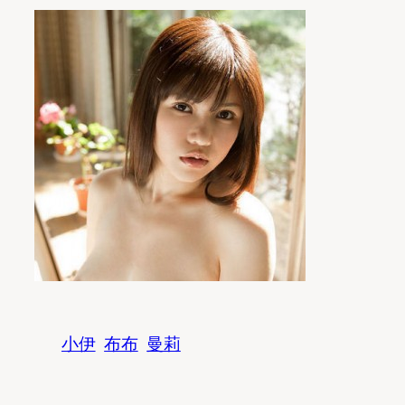
小伊
布布
曼莉