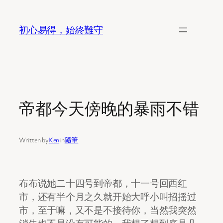
Skip
to
初心易得，始終難守
content
帝都今天傍晚的暴雨不错
Written by
Ken
in
隨筆
布布说她二十四号到帝都，十一号回西红
市，还有半个月之久就开始大呼小叫招摇过
市，至于嘛，又不是不接待你，当然我突然