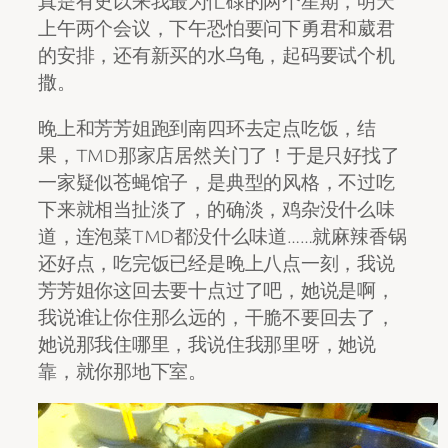
真是有史以来我最为忙碌的两个星期，明天
上午两个会议，下午恐怕要问下勇君和葳君
的安排，还有新买的水乌龟，起码要试个机
撒。
晚上和芳芳姐跑到南四环去定点吃饭，结
果，TMD那家店居然关门了！于是只好找了
一家疑似苍蝇馆子，是典型的风格，不过吃
下来就相当扯淡了，的确淡，鸡杂没什么味
道，连泡菜TMD都没什么味道……就麻辣香锅
还好点，吃完饭已经是晚上八点一刻，我说
芳芳姐你这回去要十点过了吧，她说是啊，
我说谁让你住那么远的，干脆不要回去了，
她说那我住哪里，我说住我那里呀，她说
靠，就你那地下室。