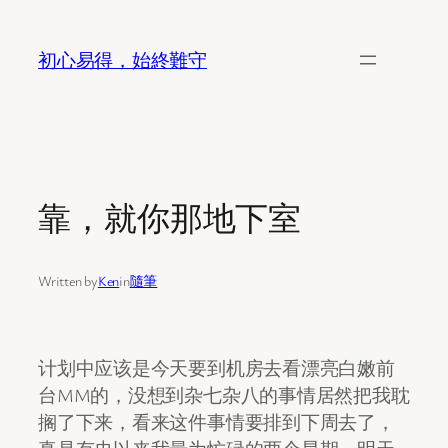
Skip
to
初心易得，始終難守
content
靠，就你那地下室
Written by
Ken
in
隨筆
计划中应该是今天要到机房去看漂亮白嫩前
台MM的，没想到杂七杂八的事情居然把我耽
搁了下来，看来这件事情要排到下周去了，