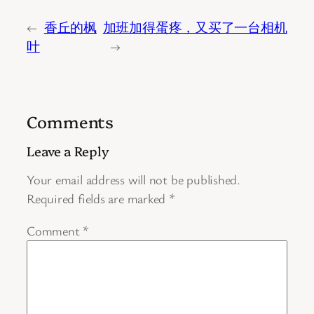
←
香丘的枫
加班加得蛋疼，又买了一台相机
叶
→
Comments
Leave a Reply
Your email address will not be published.
Required fields are marked
*
Comment
*