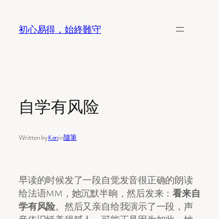
Skip
to
初心易得，始終難守
content
自学有风险
Written by
Ken
in
隨筆
早读的时候发了一段自觉发音很正确的朗读
给法语MM，她沉默半晌，然后发来：
看来自
学有风险
。然后又亲自给我演示了一段，声