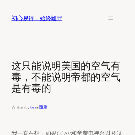
Skip
to
初心易得，始終難守
content
这只能说明美国的空气有
毒，不能说明帝都的空气
是有毒的
Written by
Ken
in
隨筆
我一直在想，如果CCAV和帝都电视台以及这