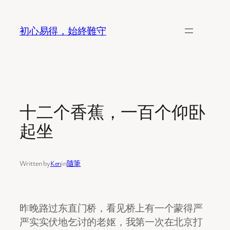
Skip
to
初心易得，始終難守
content
十二个香蕉，一百个仰卧
起坐
Written by
Ken
in
隨筆
昨晚路过东直门桥，看见桥上有一个蒙得严
严实实伏地乞讨的老妪，我第一次在北京打