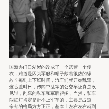
国新办门口站岗的改成了一个武警一个便
衣，难道是因为军服和帽子戴着很热的缘
故？每到上下班时间，汽车们就开始乱窜，
这么些时日，传闻中乱窜的公交车还真是没
见过，乱窜的私车和军牌很多，当然，私车
闯红灯肯定是赶不上军车的，主要是占道。
帝都的格局方方正正，基本上左右左右就到