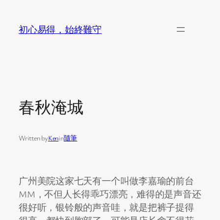
Skip
to
初心易得，始終難守
content
春秋淹城
Written by
Ken
in
隨筆
广州美院这家七天有一个叫做李嘉瑜的前台
MM，不但人长得乖巧漂亮，难得的是声音还
很好听，银铃般的声音哇，就是把裤子提得