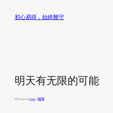
Skip
to
初心易得，始終難守
content
明天有无限的可能
Written by
Ken
in
隨筆