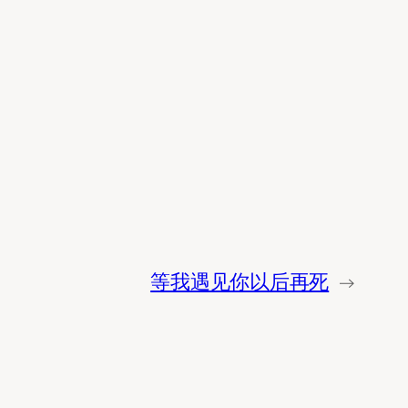
等我遇见你以后再死
→