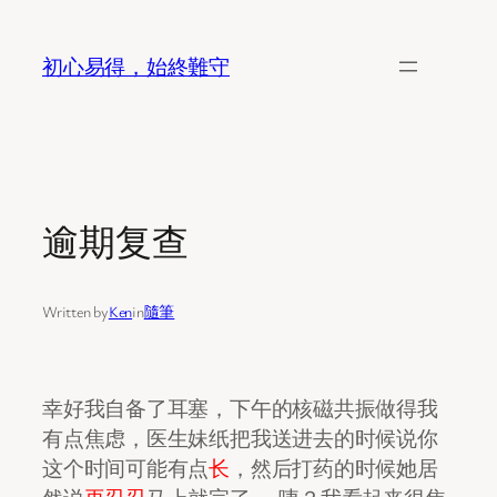
Skip
to
初心易得，始終難守
content
逾期复查
Written by
Ken
in
隨筆
幸好我自备了耳塞，下午的核磁共振做得我
有点焦虑，医生妹纸把我送进去的时候说你
这个时间可能有点
长
，然后打药的时候她居