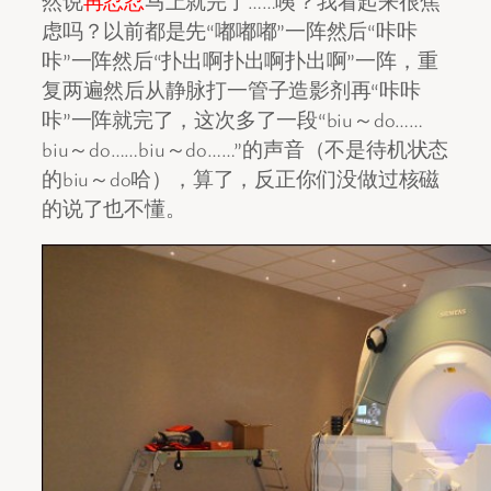
然说
再忍忍
马上就完了……咦？我看起来很焦
虑吗？以前都是先“嘟嘟嘟”一阵然后“咔咔
咔”一阵然后“扑出啊扑出啊扑出啊”一阵，重
复两遍然后从静脉打一管子造影剂再“咔咔
咔”一阵就完了，这次多了一段“biu～do……
biu～do……biu～do……”的声音（不是待机状态
的biu～do哈），算了，反正你们没做过核磁
的说了也不懂。