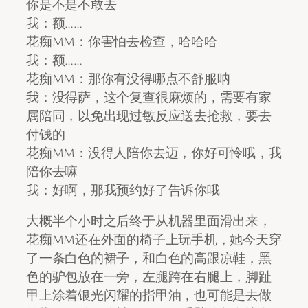
你是不是不敢去
我：额……
花痴MM：你害怕去检查，哈哈哈
我：额……
花痴MM：那你有没得哪点不舒服呐
我：没得萨，这个复查很麻烦的，需要有家
属陪同，以免出现过敏反应送去抢救，要去
付钱的
花痴MM：没得人陪你去迈，你好可怜哦，我
陪你去嘛
我：好啊，那我预约好了告诉你哦
大概半个小时之后终于从机器里面滑出来，
花痴MM还在外面的椅子上玩手机，她今天穿
了一条白色的裙子，和白色的高跟凉鞋，黑
色的驴包放在一旁，左腿跨在右腿上，脚趾
甲上涂着银光闪耀的指甲油，也可能是去做