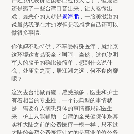
卢姓党代表讲话虽然已经很大陆了，但最后
还是露了一些台湾口音出来，让人略微出
戏，最恶心的人就是
景海鹏
，一脸美滋滋的
说虽然我现在才51岁但是我感觉自己还可以
做很多事情。
你他妈不吃特供，不享受特殊医疗，就北京
这环境这食品安全？呵呵。当然，这也说明
军人的脑子的确比较简单，想到什么说什
么，处庙堂之高，居江湖之远，何不食肉糜
呢？
这次去台北做胃镜，感受颇多，医生和护士
有着相当的专业性，一个很典型的事情就
是，需要介入病患身体的事情都只能医生
来，护士只能辅助。台湾的全民健保体系其
实和大陆之前的公费医疗一模一样，只不过
大陆的全额公费医疗针对的是事业单位公务