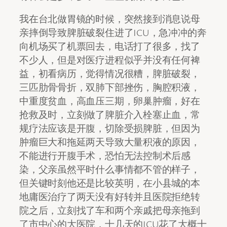
我在台北做胃镜的时候，突然接到消息说母
亲摔倒导致脾脏破裂住进了ICU，急冲冲的奔
向机场买了机票回去，电话打了很多，找了
不少人，但是对医疗进程似乎并没有任何裨
益，初看病历，觉得情况很糟，脾脏破裂，
三匹肋骨骨折，双肺下部挫伤，胸腔积液，
中重度贫血，高血压三期，卵巢肿瘤，好在
抢救及时，立刻做了脾脏介入栓塞止血，常
规疗法应该是开腹，切除受损脾脏，但因为
肿瘤巨大和拖延两天导致大量积液的原因，
不能进行开腹手术，恐怕无法控制术后感
染，父亲虽然平时什么事情都不管的样子，
但关键时刻他还是比较英明，在小县城的本
地庸医治疗了两天没有好转并且医院拒绝转
院之后，立刻找了车和两个亲戚把母亲拖到
了市中心的大医院，十几天的ICU花了大概十