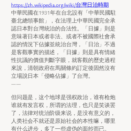
https://zh.wikipedia.org/wiki/台灣日治時期
中華民國在1931年在台北設有「中華民國駐
臺北總領事館」，在法理上中華民國完全承
認日本對台灣統治的合法性。「日據」則是
意味著日本或者非法、或者不被國際社會承
認的情況下佔據並統治台灣，「日治」不過
是客觀事實的描述，「日據」則是具有情緒
性抗議的價值判斷字眼，就客觀的歷史過程
來說，清朝政府在馬關條約訂定後固然沒有
立場說日本「侵略佔據」了台灣。
——
但问题是，这个地球是强权政治，谁有枪炮
谁就有发言权，所谓的法理，也只是笑谈罢
了，法律对统治阶级来说，是没有意义的，
人类社会不就还是原始社会的本性嘛，哪里
有什么进步，多了一些虚伪的面纱而已。