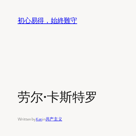
Skip
to
初心易得，始終難守
content
劳尔·卡斯特罗
Written by
Ken
in
共产主义