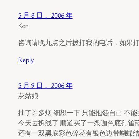
5 月 8 日， 2006 年
Ken
咨询请晚九点之后拨打我的电话，如果
Reply
5 月 9 日， 2006 年
灰姑娘
抽了许多烟 细想一下 只能抱怨自己 不
今天去拆线了 顺道买了一条咖色底孔雀
还有一双黑底彩色碎花有银色边带蝴蝶结