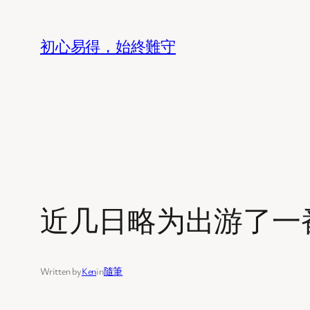
Skip
to
初心易得，始終難守
content
近几日略为出游了一
Written by
Ken
in
隨筆