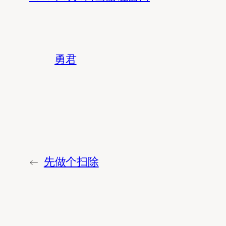
勇君
←
先做个扫除