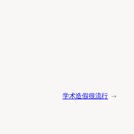
学术造假很流行
→