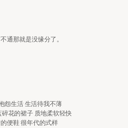
打不通那就是没缘分了。
能抱怨生活 生活待我不薄
蓝碎花的裙子 质地柔软轻快
的便鞋 很年代的式样